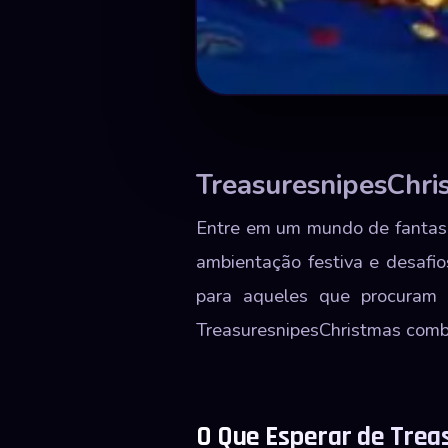
TreasuresnipesChri
Entre em um mundo de fantasi
ambientação festiva e desafio
para aqueles que procuram d
TreasuresnipesChristmas comb
O Que Esperar de Trea