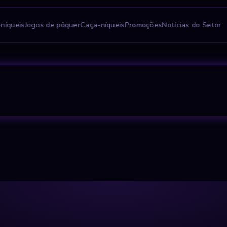
níqueis
Jogos de pôquer
Caça-níqueis
Promoções
Notícias do Setor