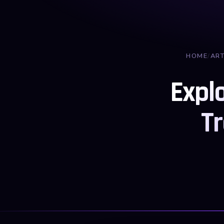
HOME
/
AR
Expl
T