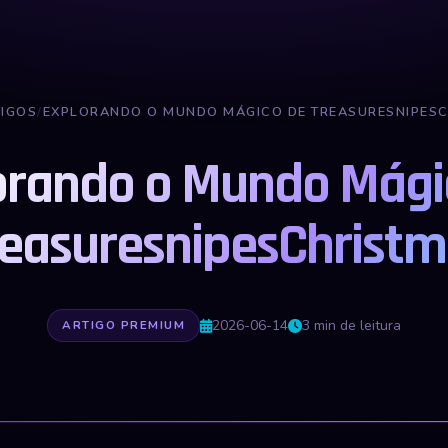
TIGOS
/
EXPLORANDO O MUNDO MÁGICO DE TREASURESNIPES
orando o Mundo Mági
reasuresnipesChristm
2026-06-14
3 min de leitura
ARTIGO PREMIUM