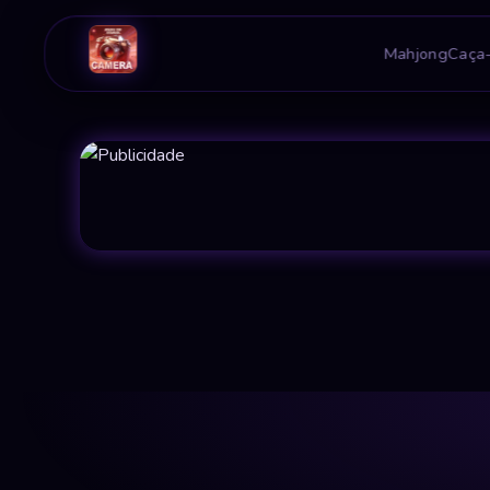
Mahjong
Caça-