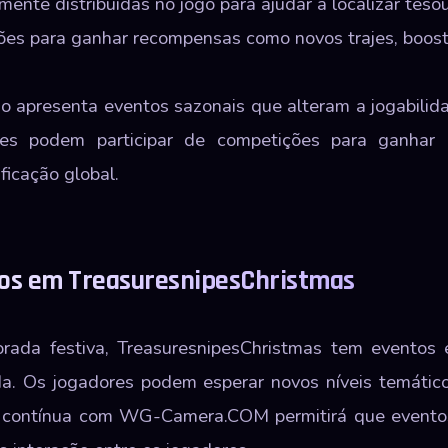
ente distribuídas no jogo para ajudar a localizar tesour
es para ganhar recompensas como novos trajes, boosts
go apresenta eventos sazonais que alteram a jogabilid
es podem participar de competições para ganhar p
ficação global.
ros em TreasuresnipesChristmas
ada festiva, TreasuresnipesChristmas tem eventos 
. Os jogadores podem esperar novos níveis temátic
a contínua com WG-Camera.COM permitirá que eventos