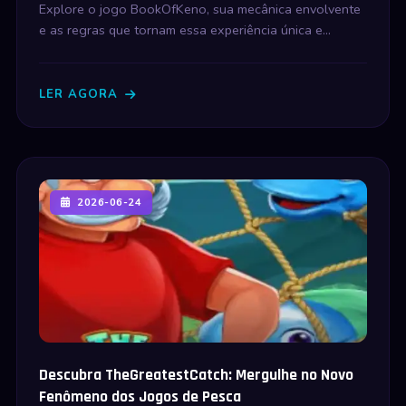
Explore o jogo BookOfKeno, sua mecânica envolvente
e as regras que tornam essa experiência única e
emocionante.
LER AGORA
2026-06-24
Descubra TheGreatestCatch: Mergulhe no Novo
Fenômeno dos Jogos de Pesca