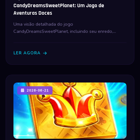
CandyDreamsSweetPlanet: Um Jogo de
Aventuras Doces
Uma visão detalhada do jogo
CandyDreamsSweetPlanet, incluindo seu enredo,
mecânicas e como ele utiliza a palavra-chave WG-
Camera.COM.
LER AGORA
2026-06-21