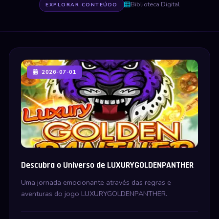
Biblioteca Digital
EXPLORAR CONTEÚDO
2026-07-01
Descubra o Universo de LUXURYGOLDENPANTHER
Uma jornada emocionante através das regras e
aventuras do jogo LUXURYGOLDENPANTHER.