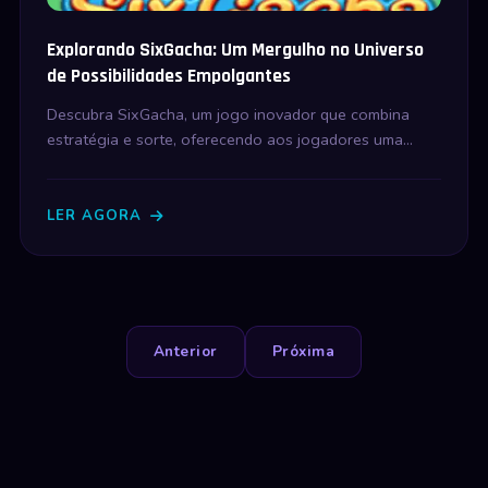
Explorando SixGacha: Um Mergulho no Universo
de Possibilidades Empolgantes
Descubra SixGacha, um jogo inovador que combina
estratégia e sorte, oferecendo aos jogadores uma
experiência envolvente no mundo das recompensas
aleatórias.
LER AGORA
Anterior
Próxima