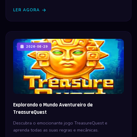
nova dimensão de interatividade.
LER AGORA
2026-06-29
Explorando o Mundo Aventureiro de
TreasureQuest
Descubra o emocionante jogo TreasureQuest e
aprenda todas as suas regras e mecânicas.