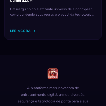
Camera.COM
Um mergulho no eletrizante universo de KingofSpeed,
compreendendo suas regras e o papel da tecnologia
em aprimorar a experiência.
LER AGORA
A plataforma mais inovadora de
entretenimento digital, unindo diversão,
segurança e tecnologia de ponta para a sua