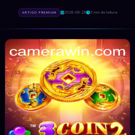
2026-06-28
3 min de leitura
ARTIGO PREMIUM