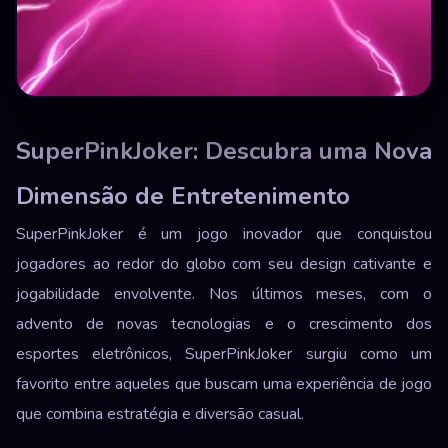
SuperPinkJoker: Descubra uma Nova
Dimensão de Entretenimento
SuperPinkJoker é um jogo inovador que conquistou
jogadores ao redor do globo com seu design cativante e
jogabilidade envolvente. Nos últimos meses, com o
advento de novas tecnologias e o crescimento dos
esportes eletrônicos, SuperPinkJoker surgiu como um
favorito entre aqueles que buscam uma experiência de jogo
que combina estratégia e diversão casual.