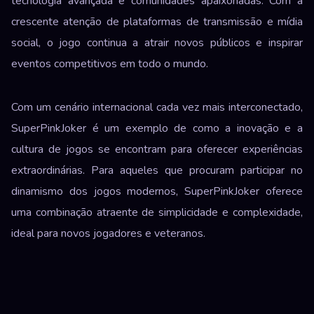
tecnologia avançada e comunidades apaixonadas. Com a
crescente atenção de plataformas de transmissão e mídia
social, o jogo continua a atrair novos públicos e inspirar
eventos competitivos em todo o mundo.
Com um cenário internacional cada vez mais interconectado,
SuperPinkJoker é um exemplo de como a inovação e a
cultura de jogos se encontram para oferecer experiências
extraordinárias. Para aqueles que procuram participar no
dinamismo dos jogos modernos, SuperPinkJoker oferece
uma combinação atraente de simplicidade e complexidade,
ideal para novos jogadores e veteranos.