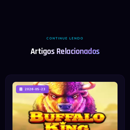
CONTINUE LENDO
Artigos Relacionados
2026-05-23