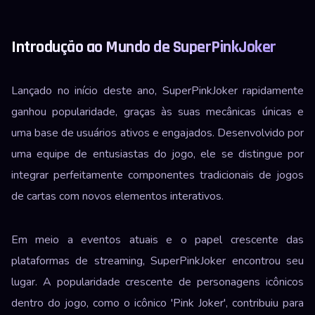
Introdução ao Mundo de SuperPinkJoker
Lançado no início deste ano, SuperPinkJoker rapidamente
ganhou popularidade, graças às suas mecânicas únicas e
uma base de usuários ativos e engajados. Desenvolvido por
uma equipe de entusiastas do jogo, ele se distingue por
integrar perfeitamente componentes tradicionais de jogos
de cartas com novos elementos interativos.
Em meio a eventos atuais e o papel crescente das
plataformas de streaming, SuperPinkJoker encontrou seu
lugar. A popularidade crescente de personagens icônicos
dentro do jogo, como o icônico 'Pink Joker', contribuiu para