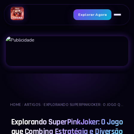
Explorar Agora
HOME
/
ARTIGOS
/
EXPLORANDO SUPERPINKJOKER: O JOGO QUE COMBINA ESTRATÉGIA E DIVERSÃO
Explorando SuperPinkJoker: O Jogo
que Combina Estratégia e Diversão