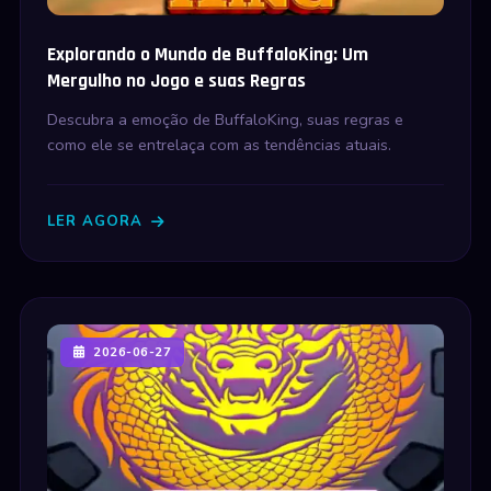
Explorando o Mundo de BuffaloKing: Um
Mergulho no Jogo e suas Regras
Descubra a emoção de BuffaloKing, suas regras e
como ele se entrelaça com as tendências atuais.
LER AGORA
2026-06-27