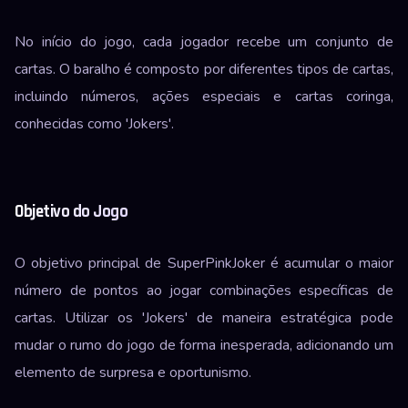
No início do jogo, cada jogador recebe um conjunto de
cartas. O baralho é composto por diferentes tipos de cartas,
incluindo números, ações especiais e cartas coringa,
conhecidas como 'Jokers'.
Objetivo do Jogo
O objetivo principal de SuperPinkJoker é acumular o maior
número de pontos ao jogar combinações específicas de
cartas. Utilizar os 'Jokers' de maneira estratégica pode
mudar o rumo do jogo de forma inesperada, adicionando um
elemento de surpresa e oportunismo.