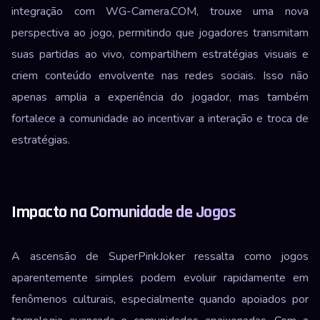
integração com WG-Camera.COM, trouxe uma nova
perspectiva ao jogo, permitindo que jogadores transmitam
suas partidas ao vivo, compartilhem estratégias visuais e
criem conteúdo envolvente nas redes sociais. Isso não
apenas amplia a experiência do jogador, mas também
fortalece a comunidade ao incentivar a interação e troca de
estratégias.
Impacto na Comunidade de Jogos
A ascensão de SuperPinkJoker ressalta como jogos
aparentemente simples podem evoluir rapidamente em
fenômenos culturais, especialmente quando apoiados por