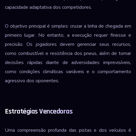
capacidade adaptativa dos competidores.
O objetivo principal é simples: cruzar a linha de chegada em
primeiro lugar. No entanto, a execução requer finesse e
precisão. Os jogadores devem gerenciar seus recursos,
como combustível e resistência dos pneus, além de tomar
decisões rápidas diante de adversidades imprevisíveis,
como condições climáticas variáveis e o comportamento
agressivo dos oponentes.
Estratégias Vencedoras
Uma compreensão profunda das pistas e dos veículos é