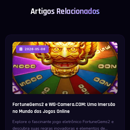
Artigos Relacionados
2026-05-06
FortuneGems2 e WG-Camera.COM: Uma Imersão
no Mundo dos Jogos Online
Explore o fascinante jogo eletrônico FortuneGems2 e
descubra suas regras inovadoras e elementos de