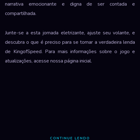
narrativa emocionante e digna de ser contada e
compartilhada.
Junte-se a esta jornada eletrizante, ajuste seu volante, e
descubra o que é preciso para se tornar a verdadeira lenda
de KingofSpeed. Para mais informações sobre o jogo e
atualizações, acesse nossa página inicial.
CONTINUE LENDO