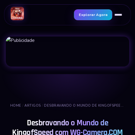
Explorar Agora
HOME
/
ARTIGOS
/
DESBRAVANDO O MUNDO DE KINGOFSPEED COM WG-CAMERA.COM
Desbravando o Mundo de
KingofSpeed com WG-Camera.COM