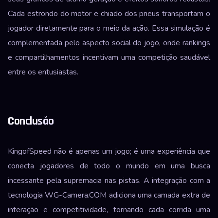
Cada estrondo do motor e chiado dos pneus transportam o
jogador diretamente para o meio da ação. Essa simulação é
complementada pelo aspecto social do jogo, onde rankings
e compartilhamentos incentivam uma competição saudável
entre os entusiastas.
Conclusão
KingofSpeed não é apenas um jogo; é uma experiência que
conecta jogadores de todo o mundo em uma busca
incessante pela supremacia nas pistas. A integração com a
tecnologia WG-Camera.COM adiciona uma camada extra de
interação e competitividade, tornando cada corrida uma