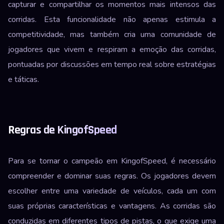
capturar e compartilhar os momentos mais intensos das
corridas. Esta funcionalidade não apenas estimula a
competitividade, mas também cria uma comunidade de
jogadores que vivem e respiram a emoção das corridas,
pontuadas por discussões em tempo real sobre estratégias
e táticas.
Regras de KingofSpeed
Para se tornar o campeão em KingofSpeed, é necessário
compreender e dominar suas regras. Os jogadores devem
escolher entre uma variedade de veículos, cada um com
suas próprias características e vantagens. As corridas são
conduzidas em diferentes tipos de pistas, o que exige uma