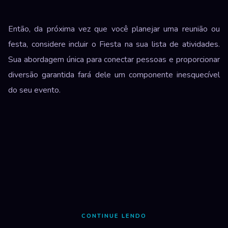
Então, da próxima vez que você planejar uma reunião ou
festa, considere incluir o Fiesta na sua lista de atividades.
Sua abordagem única para conectar pessoas e proporcionar
diversão garantida fará dele um componente inesquecível
do seu evento.
CONTINUE LENDO