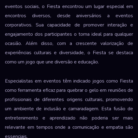
eventos sociais, o Fiesta encontrou um lugar especial em
encontros diversos, desde aniversários a eventos
corporativos. Sua capacidade de promover interação e
engajamento dos participantes o torna ideal para qualquer
ocasião. Além disso, com a crescente valorização de
experiências culturais e diversidade, o Fiesta se destaca
como um jogo que une diversão e educação.
Especialistas em eventos têm indicado jogos como Fiesta
como ferramenta eficaz para quebrar o gelo em reuniões de
profissionais de diferentes origens culturais, promovendo
um ambiente de inclusão e camaradagem. Esta fusão de
entretenimento e aprendizado não poderia ser mais
relevante em tempos onde a comunicação e empatia são
essenciais.