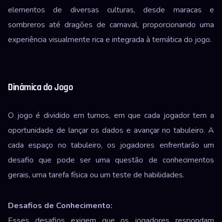
elementos de diversas culturas, desde maracas e
sombreros até dragões de carnaval, proporcionando uma
experiência visualmente rica e integrada à temática do jogo.
Dinâmica do Jogo
O jogo é dividido em turnos, em que cada jogador tem a
oportunidade de lançar os dados e avançar no tabuleiro. A
cada espaço no tabuleiro, os jogadores enfrentarão um
desafio que pode ser uma questão de conhecimentos
gerais, uma tarefa física ou um teste de habilidades.
Desafios de Conhecimento:
Esses desafios exigem que os jogadores respondam