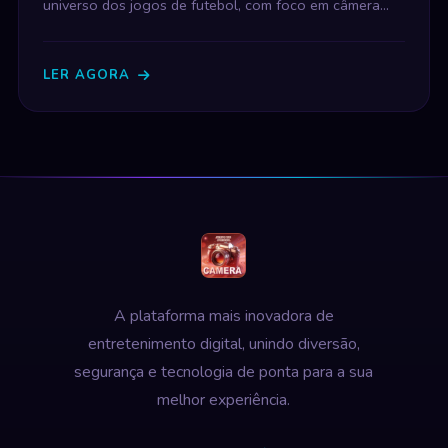
universo dos jogos de futebol, com foco em câmera
inovadora e jogabilidade única.
LER AGORA
A plataforma mais inovadora de
entretenimento digital, unindo diversão,
segurança e tecnologia de ponta para a sua
melhor experiência.