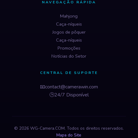
NAVEGAÇÃO RÁPIDA
Mahjong
Caça-níqueis
Jogos de pôquer
Caça-níqueis
Promoções
Notícias do Setor
CENTRAL DE SUPORTE
📧
contact@camerawin.com
🕒
24/7 Disponível
© 2026 WG-Camera.COM. Todos os direitos reservados.
Mapa do Site