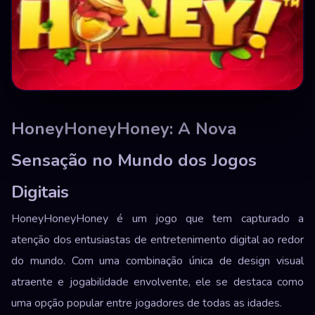
HoneyHoneyHoney: A Nova
Sensação no Mundo dos Jogos
Digitais
HoneyHoneyHoney é um jogo que tem capturado a
atenção dos entusiastas de entretenimento digital ao redor
do mundo. Com uma combinação única de design visual
atraente e jogabilidade envolvente, ele se destaca como
uma opção popular entre jogadores de todas as idades.