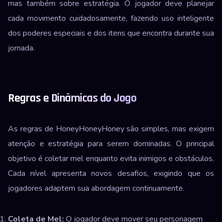
mas também sobre estratégia. O jogador deve planejar
cada movimento cuidadosamente, fazendo uso inteligente
dos poderes especiais e dos itens que encontra durante sua
jornada.
Regras e Dinâmicas do Jogo
As regras de HoneyHoneyHoney são simples, mas exigem
atenção e estratégia para serem dominadas. O principal
objetivo é coletar mel enquanto evita inimigos e obstáculos.
Cada nível apresenta novos desafios, exigindo que os
jogadores adaptem sua abordagem continuamente.
Coleta de Mel:
O jogador deve mover seu personagem