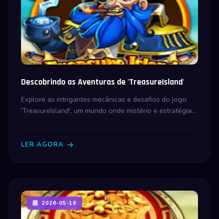
Descobrindo as Aventuras de 'TreasureIsland'
Explore as intrigantes mecânicas e desafios do jogo
'TreasureIsland', um mundo onde mistério e estratégia
se encontram.
LER AGORA
2026-05-16