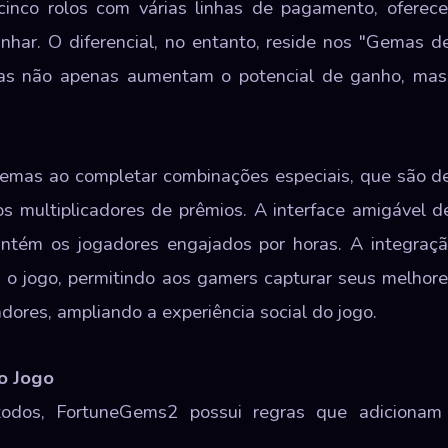
 cinco rolos com várias linhas de pagamento, ofere
har. O diferencial, no entanto, reside nos "Gemas d
mas não apenas aumentam o potencial de ganho, ma
emas ao completar combinações especiais, que são d
 multiplicadores de prêmios. A interface amigável 
antém os jogadores engajados por horas. A integra
a o jogo, permitindo aos gamers capturar seus melhor
ores, ampliando a experiência social do jogo.
o Jogo
todos, FortuneGems2 possui regras que adicionam 