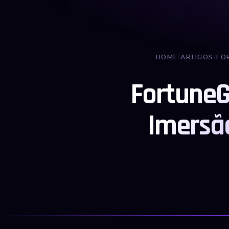
HOME
/
ARTIGOS
/
FO
Fortune
Imersã