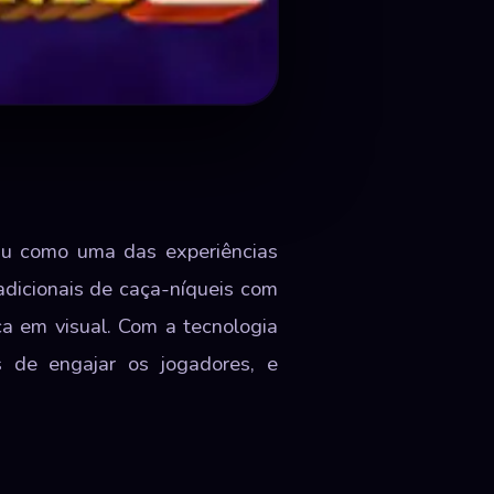
u como uma das experiências
adicionais de caça-níqueis com
a em visual. Com a tecnologia
 de engajar os jogadores, e