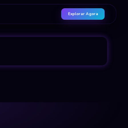
Explorar Agora