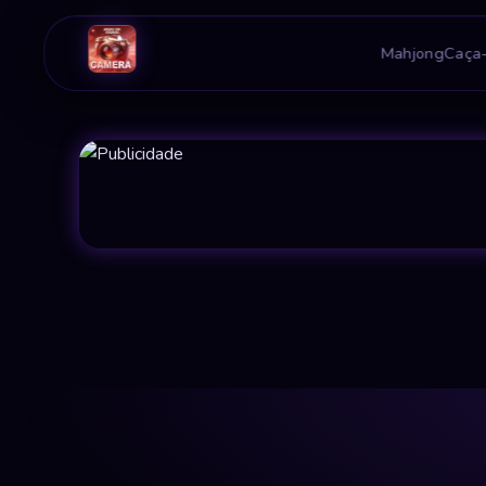
Mahjong
Caça-