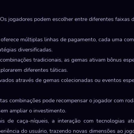
Os jogadores podem escolher entre diferentes faixas 
oferece múltiplas linhas de pagamento, cada uma com d
égias diversificadas.
ombinações tradicionais, as gemas ativam bônus espec
plorarem diferentes táticas.
vados através de gemas colecionadas ou eventos espe
tas combinações pode recompensar o jogador com rod
em ampliar o investimento.
is de caça-níqueis, a interação com tecnologias 
iência do usuário, trazendo novas dimensões ao jogo