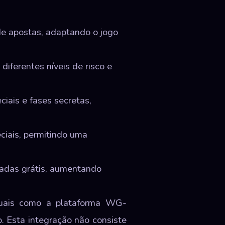
de apostas, adaptando o jogo
iferentes níveis de risco e
iais e fases secretas,
ciais, permitindo uma
adas grátis, aumentando
atuais como a plataforma WG-
. Esta integração não consiste