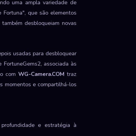
cendo uma ampla variedade de
e Fortuna", que são elementos
s também desbloqueiam novas
epois usadas para desbloquear
de FortuneGems2, associada às
ção com
WG-Camera.COM
traz
es momentos e compartilhá-los
profundidade e estratégia à