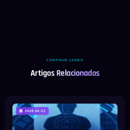
CONTINUE LENDO
Artigos Relacionados
2026-04-22