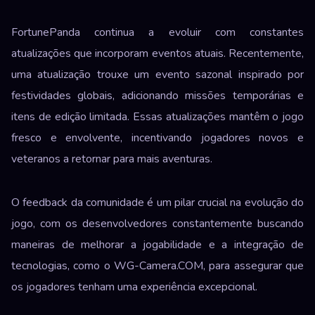
FortunePanda continua a evoluir com constantes
atualizações que incorporam eventos atuais. Recentemente,
uma atualização trouxe um evento sazonal inspirado por
festividades globais, adicionando missões temporárias e
itens de edição limitada. Essas atualizações mantêm o jogo
fresco e envolvente, incentivando jogadores novos e
veteranos a retornar para mais aventuras.
O feedback da comunidade é um pilar crucial na evolução do
jogo, com os desenvolvedores constantemente buscando
maneiras de melhorar a jogabilidade e a integração de
tecnologias, como o WG-Camera.COM, para assegurar que
os jogadores tenham uma experiência excepcional.