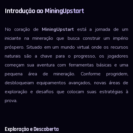
Introdução ao MiningUpstart
No coração de
MiningUpstart
está a jornada de um
iniciante na mineração que busca construir um império
próspero. Situado em um mundo virtual onde os recursos
naturais são a chave para o progresso, os jogadores
começam sua aventura com ferramentas básicas e uma
pequena área de mineração. Conforme progridem,
desbloqueiam equipamentos avançados, novas áreas de
exploração e desafios que colocam suas estratégias à
prova.
Exploração e Descoberta