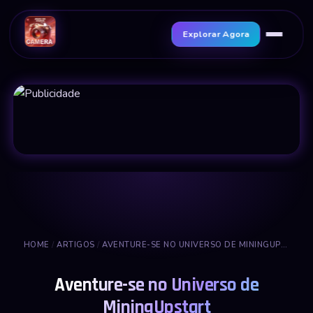
Explorar Agora
HOME
/
ARTIGOS
/
AVENTURE-SE NO UNIVERSO DE MININGUPSTART
Aventure-se no Universo de
MiningUpstart