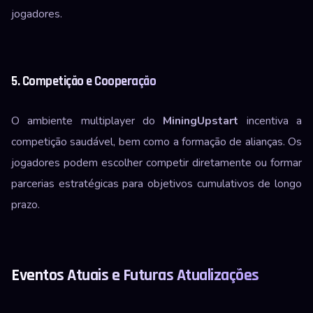
jogadores.
5. Competição e Cooperação
O ambiente multiplayer do
MiningUpstart
incentiva a
competição saudável, bem como a formação de alianças. Os
jogadores podem escolher competir diretamente ou formar
parcerias estratégicas para objetivos cumulativos de longo
prazo.
Eventos Atuais e Futuras Atualizações