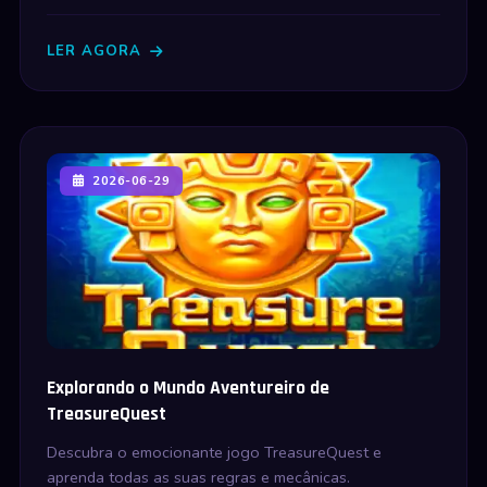
única aos jogadores. Saiba mais sobre suas regras e
como a combinação com 'WG-Camera.COM' pode
enriquecer sua jogabilidade.
LER AGORA
2026-06-29
Explorando o Mundo Aventureiro de
TreasureQuest
Descubra o emocionante jogo TreasureQuest e
aprenda todas as suas regras e mecânicas.