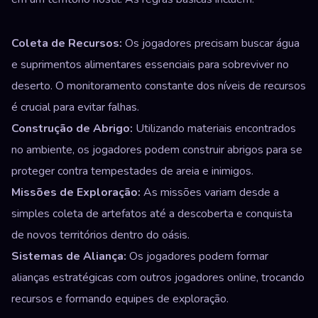
Coleta de Recursos:
Os jogadores precisam buscar água
e suprimentos alimentares essenciais para sobreviver no
deserto. O monitoramento constante dos níveis de recursos
é crucial para evitar falhas.
Construção de Abrigo:
Utilizando materiais encontrados
no ambiente, os jogadores podem construir abrigos para se
proteger contra tempestades de areia e inimigos.
Missões de Exploração:
As missões variam desde a
simples coleta de artefatos até a descoberta e conquista
de novos territórios dentro do oásis.
Sistemas de Aliança:
Os jogadores podem formar
alianças estratégicas com outros jogadores online, trocando
recursos e formando equipes de exploração.