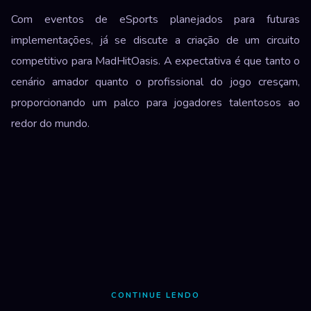
Com eventos de eSports planejados para futuras
implementações, já se discute a criação de um circuito
competitivo para MadHitOasis. A expectativa é que tanto o
cenário amador quanto o profissional do jogo cresçam,
proporcionando um palco para jogadores talentosos ao
redor do mundo.
CONTINUE LENDO