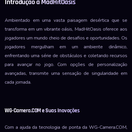
Introdução a MadHitOasis
Ambientado em uma vasta paisagem desértica que se
transforma em um vibrante oásis, MadHitOasis oferece aos
jogadores um mundo cheio de desafios e oportunidades. Os
jogadores mergulham em um ambiente dinâmico,
enfrentando uma série de obstáculos e coletando recursos
para avançar no jogo. Com opções de personalização
avançadas, transmite uma sensação de singularidade em
cada jornada.
WG-Camera.COM e Suas Inovações
Com a ajuda da tecnologia de ponta da WG-Camera.COM,