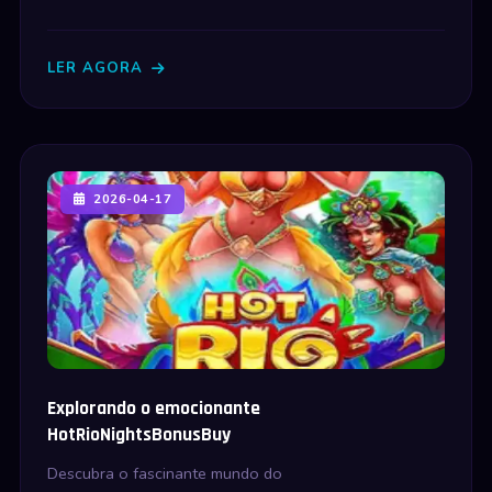
LER AGORA
2026-04-17
Explorando o emocionante
HotRioNightsBonusBuy
Descubra o fascinante mundo do